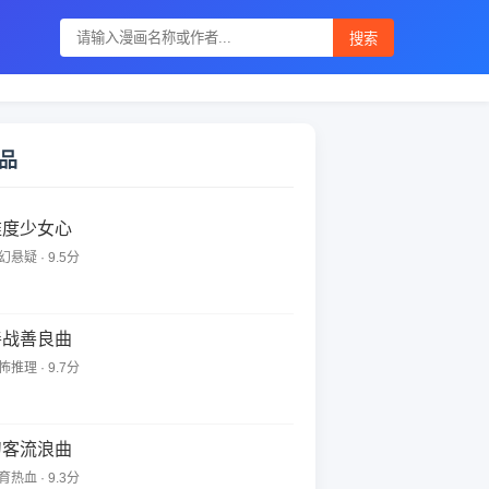
搜索
品
维度少女心
幻悬疑 · 9.5分
善战善良曲
怖推理 · 9.7分
刀客流浪曲
育热血 · 9.3分