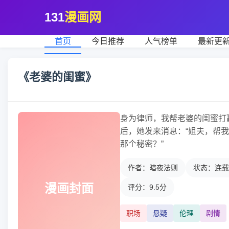
131
漫画网
首页
今日推荐
人气榜单
最新更
《老婆的闺蜜》
身为律师，我帮老婆的闺蜜打
后，她发来消息：“姐夫，帮
那个秘密？”
作者：暗夜法则
状态：连载
漫画封面
评分：9.5分
职场
悬疑
伦理
剧情