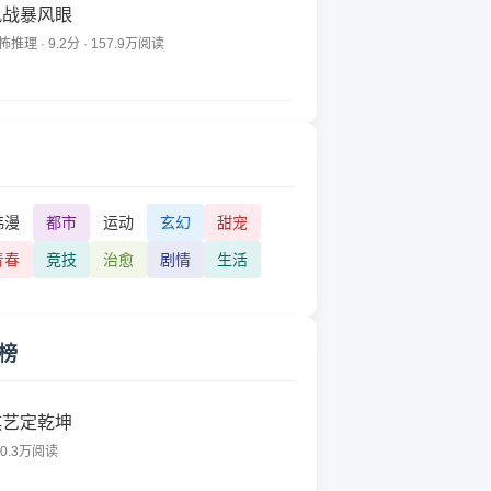
风战暴风眼
怖推理 · 9.2分 · 157.9万阅读
韩漫
都市
运动
玄幻
甜宠
青春
竞技
治愈
剧情
生活
榜
棋艺定乾坤
80.3万阅读